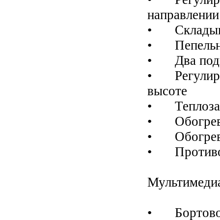
направлении
•
Складыв
•
Пепельн
•
Два под
•
Регулир
высоте
•
Теплоза
•
Обогрев
•
Обогрев
•
Против
Мультимеди
•
Бортов