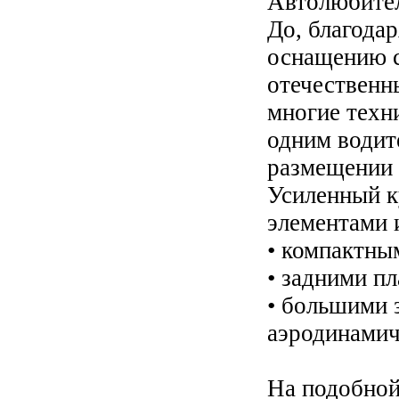
Автолюбител
До, благода
оснащению с
отечественн
многие техни
одним водит
размещении 
Усиленный к
элементами 
• компактны
• задними п
• большими 
аэродинамич
На подобной