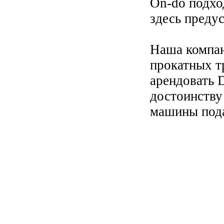
On-do подхо
здесь преду
Наша компан
прокатных т
арендовать 
достоинству
машины пода