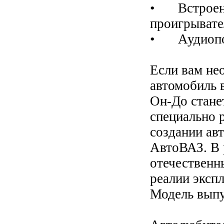
•
Встроен
проигрывате
•
Аудиопо
Если вам не
автомобиль 
Он-До стане
специально 
создании авт
АвтоВАЗ. В 
отечественн
реалии эксп
Модель выпу