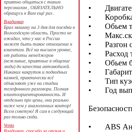
приятно общаться с таким
•
Двигател
персоналом , ОБЯЗАТЕЛЬНО
обращусь к Вам ещё раз .
•
Коробка
Владимир
•
Обьем т
Брал машину на 3 дня для поездки в
Вологодскую область. Просто не
•
Макс.ск
ожидал, что у нас в России
•
Разгон 
может быть такое отношение к
клиентам. Всë на высшем уровне,
•
Расход 
от работы менеджеров
(вежливые, приятные в общение
•
Обьем б
люди) до качества автомобилей.
•
Габари
Никаких накруток и подводных
камней, практически всë
•
Тип куз
объясняют уже на стадии
•
Год вып
телефонного разговора. Полная
клинтоориентированность. И
отдельно про цены, они реально
ниже чем у аналогичных контор!
Безопасност
Всем советую! Я сам в следующий
раз только сюда.
•
ABS Ан
Vento
Владимир, спасибо за отзыв и