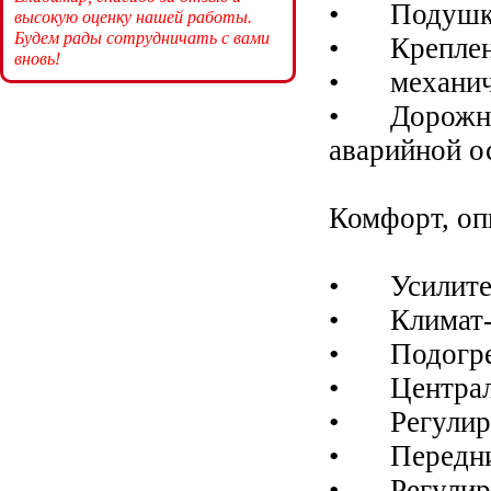
•
Подушка
высокую оценку нашей работы.
Будем рады сотрудничать с вами
•
Креплен
вновь!
•
механич
•
Дорожны
аварийной о
Комфорт, оп
•
Усилите
•
Климат
•
Подогре
•
Центра
•
Регулир
•
Передни
•
Регулир