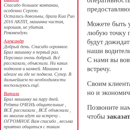
оперативность
Спасибо большое компании,
предоставля
особенно Сергею.
Остались довольны, брали Киа Рио
2016 АКПП, машинка чистая,
Можете быть у
хорошая, не убитая.
любую точку г
Рекомендую.
будут дожидат
Александр
Добрый день. Спасибо огромное.
наши водител
Брал машинку в первый раз.
Персонал очень добрый. Всё
С нами вы вов
рассказали, объяснили. Ни каких
встречу.
подвохов и камней. Машина в
идеале ни где не подвела. Супер. В
дальнейшем по необходимости
Своим клиент
воспользуюсь ещё.
но и экономич
Витали
Брал машинку на пару дней.
Ребята ОЧЕНЬ общительные ,
Позвоните нам
ВСЁ рассказали , ВСЁ объяснили ,
чтобы
заказа
во многом идут на встречу .
ОГРОМНОЕ Вам спасибо , весьма
приятно общаться с таким