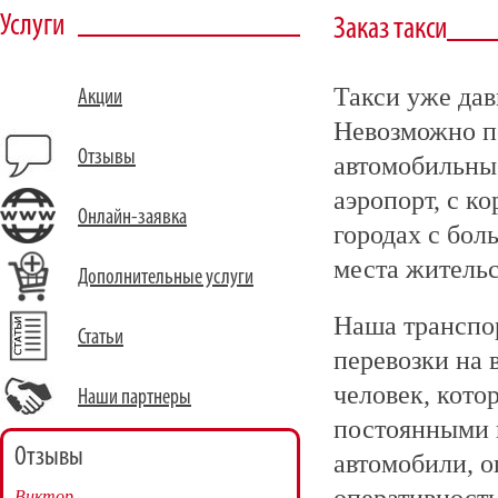
Услуги
Заказ такси
Такси уже дав
Акции
Невозможно пе
Отзывы
автомобильные
аэропорт, с к
Онлайн-заявка
городах с бол
места жительс
Дополнительные услуги
Наша транспо
Статьи
перевозки на 
человек, кот
Наши партнеры
постоянными 
Отзывы
автомобили, о
Виктор